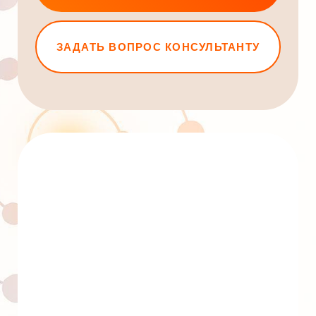
Личный кабинет
+7 (993) 24 40 290
+7 (964) 726 74 00
info@welcomebackhome.ru
ЖИВЫЕ МЕРОПРИЯТИЯ
АЛТАЙ - Движение по 5 элементам
Священный обход вокруг Кайласа
Сейшелы. Клубная регата с Игорем и
Наташей Будниковыми