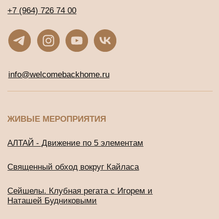
ДРУГИЕ ПРОЕКТЫ
Подушки для медитации и йоги
BUD IN LOVE
Публичная оферта
Политика конфиденциальности
2016-2026 © Все права защищены
ИП Будников Игорь Владимирович
ОГРНИП: 318732500002551
ИНН: 730293635750
*Деятельность Meta Platforms Inc. по реализации социальной
сети Instagram запрещена по основаниям, предусмотренным
ФЗ от 25.07.2002 № 114-ФЗ «О противодействии
экстремистской деятельности»