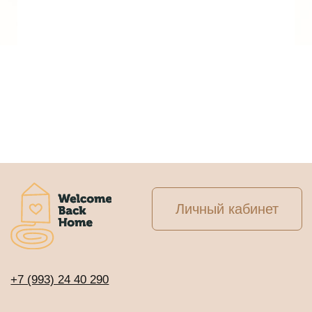
СООБЩЕСТВА
Клуб предпринимателей WBH
Клуб Джаны
ВСЕ ТУРЫ И ОНЛАЙН-ПРОГРАММЫ
Расписание программ и туров
ОНЛАЙН-КУРСЫ С ДОСТУПОМ СРАЗУ
Онлайн-тренинг по медитации
«Просто начни»
Онлайн-тренинг по медитации
«Просто продолжи»
Марафон по медитации «Легкий старт»