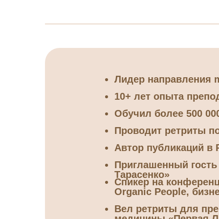
Лидер направления m
10+ лет опыта препо
Обучил более 500 00
Проводит ретриты по
Автор публикаций в Р
Приглашенный гость 
Тарасенко»
Спикер на конференци
Organic People, бизн
Вел ретриты для пре
медицины «Первая Л