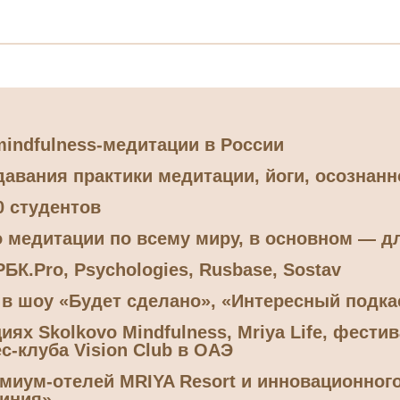
indfulness-медитации в России
давания практики медитации, йоги, осознанн
0 студентов
 медитации по всему миру, в основном — 
БК.Pro, Psychologies, Rusbase, Sostav
в шоу «Будет сделано», «Интересный подка
ях Skolkovo Mindfulness, Mriya Life, фести
ес-клуба Vision Club в ОАЭ
миум-отелей MRIYA Resort и инновационног
иния»