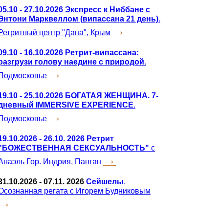
05.10 - 27.10.2026 Экспресс к Ниббане с
Энтони Марквеллом (випассана 21 день)
.
→
Ретритный центр "Дана", Крым
09.10 - 16.10.2026 Ретрит-випассана:
разгрузи голову наедине с природой
.
→
Подмосковье
19.10 - 25.10.2026 БОГАТАЯ ЖЕНЩИНА. 7-
дневный IMMERSIVE EXPERIENCE
.
→
Подмосковье
19.10.2026 - 26.10. 2026
Ретрит
"БОЖЕСТВЕННАЯ СЕКСУАЛЬНОСТЬ"
с
→
Анаэль Гор.
Индрия, Панган
31.10.2026 - 07.11. 2026
Сейшелы
.
Осознанная регата с Игорем Будниковым
→