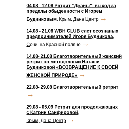
04.08 - 12.08
Ретрит "Джаны": выход за
пределы обыденности с Игорем
→
Будниковым
, Крым, Дана Центр
14.08 - 21.08
WBH CLUB слет осознаных
предпринимателей Игоря Будникова
,
→
С
очи, на Красной поляне
14.08- 21.08 Благотворительный женский
ретрит по методологии Наташи
Будниковой «ВОЗВРАЩЕНИЕ К СВОЕЙ
→
ЖЕНСКОЙ ПРИРОДЕ»
22.08- 29.08 Благотворительный ретрит
→
29.08 - 05.09
Ретрит для продолжающих
с Катрин Санфировой
,
→
Крым, Дана Центр