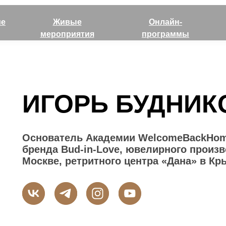
ие
Живые
Онлайн-
мероприятия
программы
ИГОРЬ БУДНИК
Основатель Академии WelcomeBackHom
бренда Bud-in-Love, ювелирного произв
Москве, ретритного центра «Дана» в К