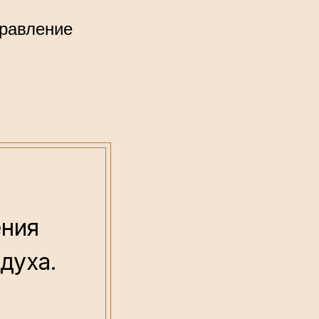
правление
ения
 духа.