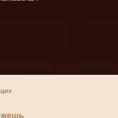
ющих
можешь