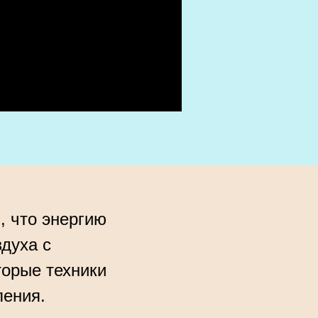
, что энергию
духа с
торые техники
ления.