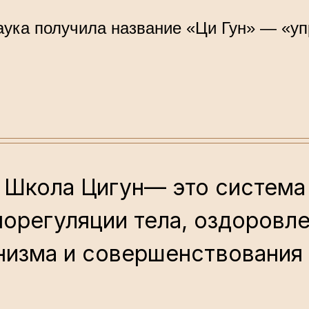
наука получила название «Ци Гун» — «у
Школа Цигун— это система
море­гуля­ции тела, оз­до­ров­л
изма и со­вер­шенс­тво­вания