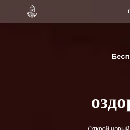
Бесп
озд
Открой новый 