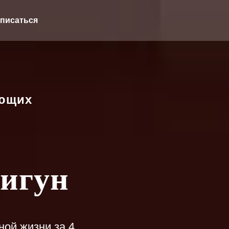
писаться
ающих
игун
ной жизни за 4