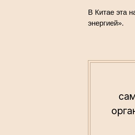
В Китае эта 
энергией».
са­
орган