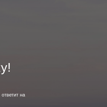
у!
 ответит на