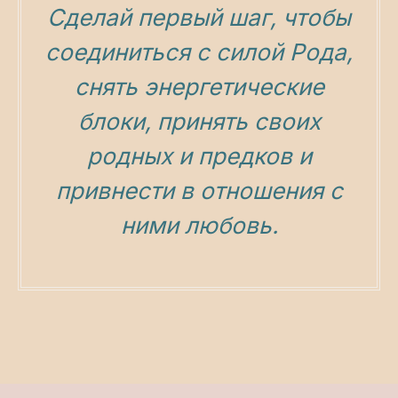
Сделай первый шаг, чтобы
соединиться с силой Рода,
Публичная оферта
снять энергетические
Политика конфиденциальности
блоки, принять своих
2016-2026 © Все права защищены
ИП Будников Игорь Владимирович
родных и предков
и
ОГРНИП: 318732500002551
ИНН: 730293635750
привнести в отношения с
*Деятельность Meta Platforms Inc. по реализации социальной
ними любовь.
сети Instagram запрещена по основаниям, предусмотренным
ФЗ от 25.07.2002 № 114-ФЗ «О противодействии
экстремистской деятельности»