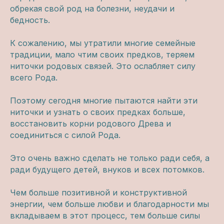
+7 (964) 726 74 00
обрекая свой род на болезни, неудачи и
бедность.
К сожалению, мы утратили многие семейные
info@welcomebackhome.ru
традиции, мало чтим своих предков, теряем
ниточки родовых связей. Это ослабляет силу
всего Рода.
ЖИВЫЕ МЕРОПРИЯТИЯ
Поэтому сегодня многие пытаются найти эти
АЛТАЙ - Движение по 5 элементам
ниточки и узнать о своих предках больше,
Священный обход вокруг Кайласа
восстановить корни родового Древа и
соединиться с силой Рода.
Сейшелы. Клубная регата с Игорем и
Наташей Будниковыми
Это очень важно сделать не только ради себя, а
ради будущего детей, внуков и всех потомков.
СООБЩЕСТВА
Чем больше позитивной и конструктивной
Клуб предпринимателей WBH
энергии, чем больше любви и благодарности мы
Клуб Джаны
вкладываем в этот процесс, тем больше силы