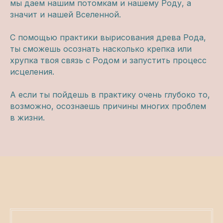
мы даем нашим потомкам и нашему Роду, а
ВСЕ ТУРЫ И ОНЛАЙН-ПРОГРАММЫ
значит и нашей Вселенной.
Расписание программ и туров
С помощью практики вырисования древа Рода,
ОНЛАЙН-КУРСЫ С ДОСТУПОМ СРАЗУ
ты сможешь осознать насколько крепка или
Онлайн-тренинг по медитации
хрупка твоя связь с Родом и запустить процесс
«Просто начни»
исцеления.
Онлайн-тренинг по медитации
«Просто продолжи»
А если ты пойдешь в практику очень глубоко то,
Марафон по медитации «Легкий старт»
возможно, осознаешь причины многих проблем
в жизни.
ДРУГИЕ ПРОЕКТЫ
Подушки для медитации и йоги
BUD IN LOVE