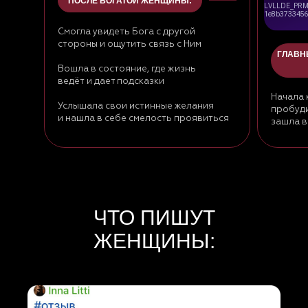
ПОСЛЕ БОГАТОЙ ЖЕНЩИНЫ:
Смогла увидеть Бога с другой
стороны и ощутить связь с Ним
ГЛАВН
Вошла в состояние, где жизнь
ведёт и дает подсказки
Начала 
Услышала свои истинные желания
пробуди
и нашла в себе смелость проявиться
зашла в
ЧТО ПИШУТ
ЖЕНЩИНЫ: