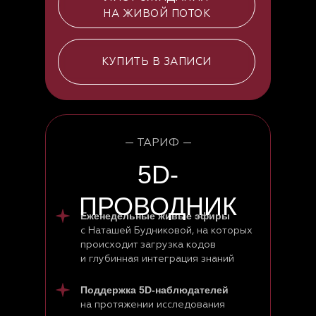
НА ЖИВОЙ ПОТОК
КУПИТЬ В ЗАПИСИ
— ТАРИФ —
Личный кабинет
5D-
ПРОВОДНИК
Еженедельные живые эфиры
+7 (993) 24 40 290
с Наташей Будниковой, на которых
происходит загрузка кодов
+7 (964) 726 74 00
и глубинная интеграция знаний
Поддержка 5D-наблюдателей
на протяжении исследования