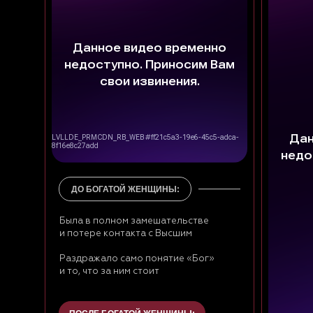
Политика конфиденциальности
2016-2026 © Все права защищены
ИП Будников Игорь Владимирович
ОГРНИП: 318732500002551
ИНН: 730293635750
*Деятельность Meta Platforms Inc. по реализации
социальной сети Instagram запрещена по основаниям,
предусмотренным ФЗ от 25.07.2002 № 114-ФЗ «О
противодействии экстремистской деятельности»
ДО БОГАТОЙ ЖЕНЩИНЫ:
Была в полном замешательстве
и потере контакта с Высшим
Раздражало само понятие «Бог»
и то, что за ним стоит