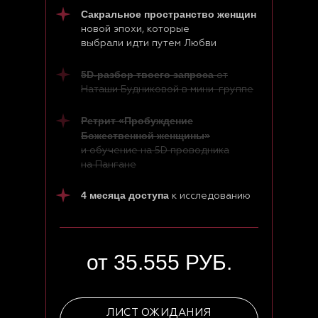
Сакральное пространство женщин
новой эпохи, которые
выбрали идти путем Любви
5D-разбор твоего запроса
от
Наташи Будниковой в мини-группе
Ретрит «Пробуждение
Божественной женщины»
и обучение на 5D проводника
на Пангане
4 месяца
доступа
к исследованию
от 35.555 РУБ.
ЛИСТ ОЖИДАНИЯ