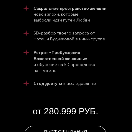
info@welcomebackhome.ru
Сакральное пространство женщин
новой эпохи, которые
ЖИВЫЕ МЕРОПРИЯТИЯ
выбрали идти путем Любви
АЛТАЙ - Движение по 5 элементам
5D-разбор твоего запроса от
Наташи Будниковой в мини-группе
Священный обход вокруг Кайласа
Сейшелы. Клубная регата с Игорем и
Ретрит «Пробуждение
Наташей Будниковыми
Божественной женщины»
и обучение на 5D проводника
на Пангане
СООБЩЕСТВА
Клуб предпринимателей WBH
1 год доступа
к исследованию
Клуб Джаны
ВСЕ ТУРЫ И ОНЛАЙН-ПРОГРАММЫ
от 280.999 РУБ.
Расписание программ и туров
ОНЛАЙН-КУРСЫ С ДОСТУПОМ СРАЗУ