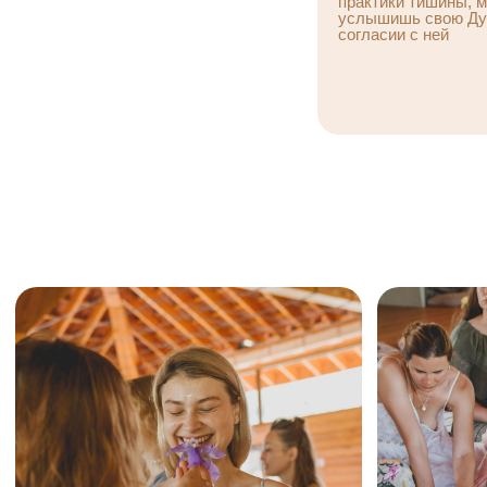
практики тишины, м
услышишь свою Душ
согласии с ней