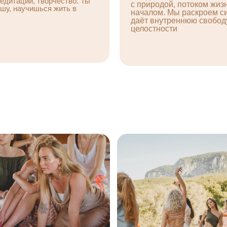
едитации, творчество. Ты
с природой, потоком жи
у, научишься жить в
началом. Мы раскроем си
даёт внутреннюю свобод
целостности