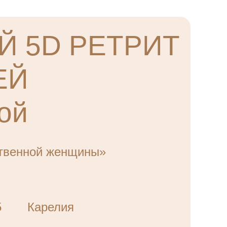
Й 5D РЕТРИТ
ЕЙ
ой
твенной женщины»
5
Карелия