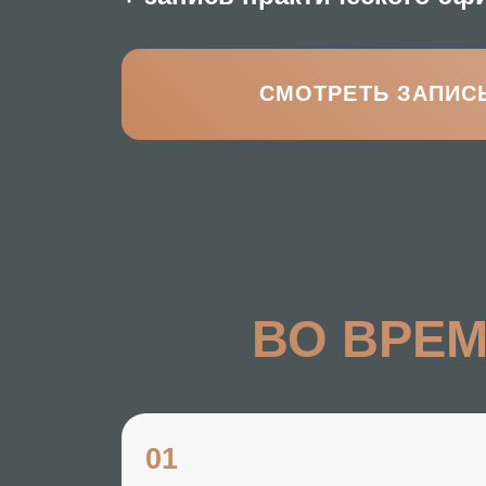
СМОТРЕТЬ ЗАПИСЬ
ВО ВРЕМЯ
01
Поймешь,
как перестать быть
заложником собственных
мыслей
и эмоциональных
реакций (тревоги, обид, вины),