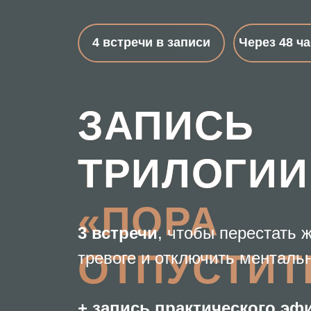
4 встречи в записи
Через 48 часов д
ЗАПИСЬ
ТРИЛОГИИ
«ПОРА
3 встречи
, чтобы перестать жить 
ОТПУСТИТЬ
тревоге и отключить ментальный 
+ запись практического эфира-