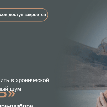
оступ закроется
в хронической
»
шум
разбора