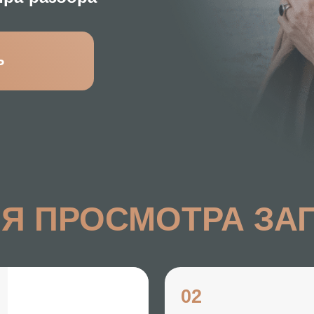
Автор три
препод
тренер 
 ПРОСМОТРА ЗАПИСИ
02
Заберешь
нетеоретический четки
метод отпускания
через ясное
наблюдение, который позволяет
убирать первопричину страдания,