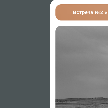
Встреча №3 «К