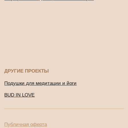
2016-2026 © Все права защищены
ИП Будников Игорь Владимирович
ОГРНИП: 318732500002551
ИНН: 730293635750
*Деятельность Meta Platforms Inc. по реализации социальной
сети Instagram запрещена по основаниям, предусмотренным
ФЗ от 25.07.2002 № 114-ФЗ «О противодействии
экстремистской деятельности»