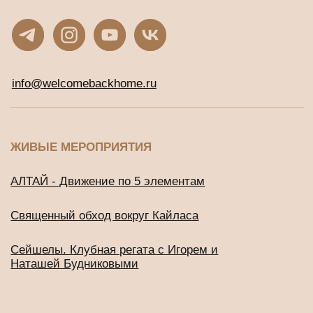
ЖИВЫЕ МЕРОПРИЯТИЯ
АЛТАЙ - Движение по 5 элементам
Священный обход вокруг Кайласа
Сейшелы. Клубная регата с Игорем и
Наташей Будниковыми
СООБЩЕСТВА
Клуб предпринимателей WBH
Клуб Джаны
ВСЕ ТУРЫ И ОНЛАЙН-ПРОГРАММЫ
Расписание программ и туров
ОНЛАЙН-КУРСЫ С ДОСТУПОМ СРАЗУ
Онлайн-тренинг по медитации
«Просто начни»