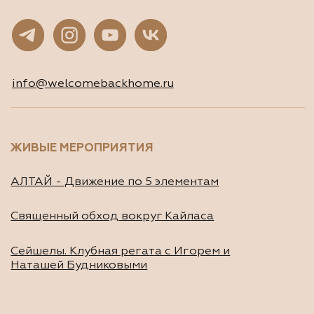
ЖИВЫЕ МЕРОПРИЯТИЯ
АЛТАЙ - Движение по 5 элементам
Священный обход вокруг Кайласа
Сейшелы. Клубная регата с Игорем и
Наташей Будниковыми
СООБЩЕСТВА
Клуб предпринимателей WBH
Клуб Джаны
ВСЕ ТУРЫ И ОНЛАЙН-ПРОГРАММЫ
Расписание программ и туров
ОНЛАЙН-КУРСЫ С ДОСТУПОМ СРАЗУ
Онлайн-тренинг по медитации
«Просто начни»