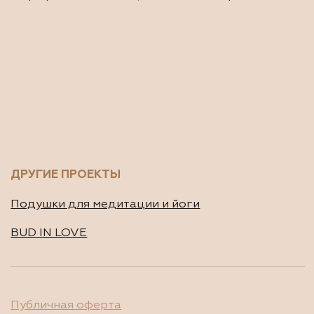
2016-2026 © Все права защищены
ИП Будников Игорь Владимирович
ОГРНИП: 318732500002551
ИНН: 730293635750
*Деятельность Meta Platforms Inc. по реализации
социальной сети Instagram запрещена по основаниям,
предусмотренным ФЗ от 25.07.2002 № 114-ФЗ «О
противодействии экстремистской деятельности»