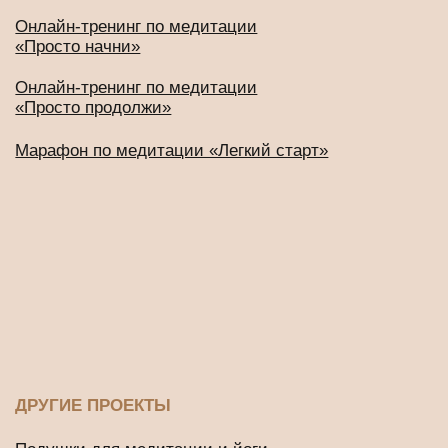
ИП Будников Игорь Владимирович
ОГРНИП: 318732500002551
ИНН: 730293635750
*Деятельность Meta Platforms Inc. по реализации социальной
сети Instagram запрещена по основаниям, предусмотренным
ФЗ от 25.07.2002 № 114-ФЗ «О противодействии
экстремистской деятельности»