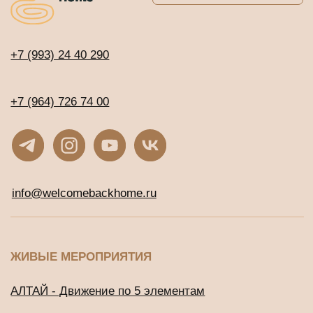
ЖИВЫЕ МЕРОПРИЯТИЯ
АЛТАЙ - Движение по 5 элементам
Священный обход вокруг Кайласа
Сейшелы. Клубная регата с Игорем и
Наташей Будниковыми
СООБЩЕСТВА
Клуб предпринимателей WBH
Клуб Джаны
ВСЕ ТУРЫ И ОНЛАЙН-ПРОГРАММЫ
Расписание программ и туров
ОНЛАЙН-КУРСЫ С ДОСТУПОМ СРАЗУ
Онлайн-тренинг по медитации
«Просто начни»
Онлайн-тренинг по медитации