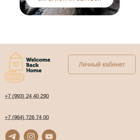
Клуб предпринимателей WBH
Клуб Джаны
ВСЕ ТУРЫ И ОНЛАЙН-ПРОГРАММЫ
Расписание программ и туров
ОНЛАЙН-КУРСЫ С ДОСТУПОМ СРАЗУ
Онлайн-тренинг по медитации
«Просто начни»
Онлайн-тренинг по медитации
«Просто продолжи»
Марафон по медитации «Легкий старт»