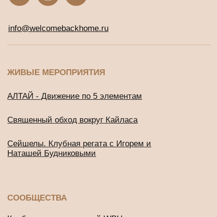
ДРУГИЕ ПРОЕКТЫ
Подушки для медитации и йоги
BUD IN LOVE
Публичная оферта
Политика конфиденциальности
2016-2026 © Все права защищены
ИП Будников Игорь Владимирович
ОГРНИП: 318732500002551
ИНН: 730293635750
*Деятельность Meta Platforms Inc. по реализации социальной
сети Instagram запрещена по основаниям, предусмотренным
ФЗ от 25.07.2002 № 114-ФЗ «О противодействии
экстремистской деятельности»