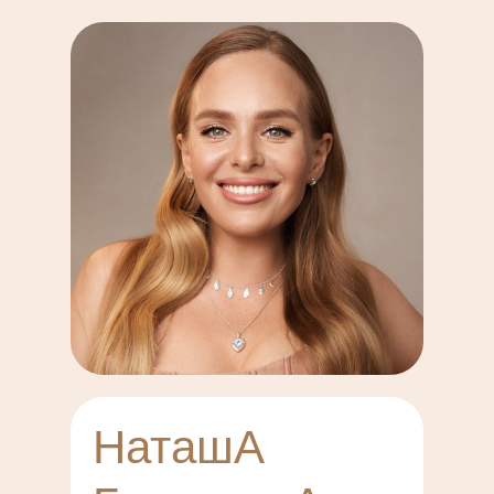
НаташА