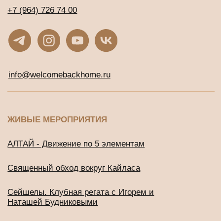
Сейшелы. Клубная регата с Игорем и
Наташей Будниковыми
СООБЩЕСТВА
Клуб предпринимателей WBH
Клуб Джаны
ВСЕ ТУРЫ И ОНЛАЙН-ПРОГРАММЫ
Расписание программ и туров
ОНЛАЙН-КУРСЫ С ДОСТУПОМ СРАЗУ
Онлайн-тренинг по медитации
«Просто начни»
Онлайн-тренинг по медитации
«Просто продолжи»
Марафон по медитации «Легкий старт»