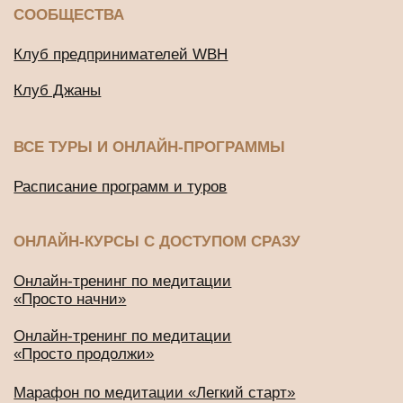
Политика конфиденциальности
2016-2026 © Все права защищены
ИП Будников Игорь Владимирович
ОГРНИП: 318732500002551
ИНН: 730293635750
*Деятельность Meta Platforms Inc. по реализации социальной
сети Instagram запрещена по основаниям, предусмотренным
ФЗ от 25.07.2002 № 114-ФЗ «О противодействии
экстремистской деятельности»