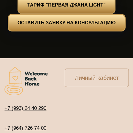
ТАРИФ "ПЕРВАЯ ДЖАНА LIGHT"
info@welcomebackhome.ru
ОСТАВИТЬ ЗАЯВКУ НА КОНСУЛЬТАЦИЮ
ЖИВЫЕ МЕРОПРИЯТИЯ
АЛТАЙ - Движение по 5 элементам
Священный обход вокруг Кайласа
Сейшелы. Клубная регата с Игорем и
Наташей Будниковыми
СООБЩЕСТВА
Клуб предпринимателей WBH
Клуб Джаны
ВСЕ ТУРЫ И ОНЛАЙН-ПРОГРАММЫ
Расписание программ и туров