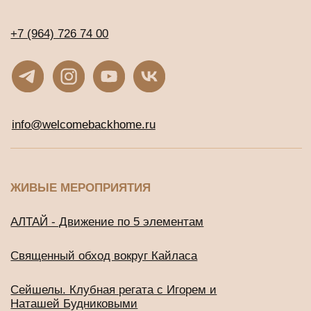
Священный обход вокруг Кайласа
Сейшелы. Клубная регата с Игорем и
Наташей Будниковыми
СООБЩЕСТВА
Клуб предпринимателей WBH
Клуб Джаны
ВСЕ ТУРЫ И ОНЛАЙН-ПРОГРАММЫ
Расписание программ и туров
ОНЛАЙН-КУРСЫ С ДОСТУПОМ СРАЗУ
Онлайн-тренинг по медитации
«Просто начни»
Онлайн-тренинг по медитации
«Просто продолжи»
Марафон по медитации «Легкий старт»