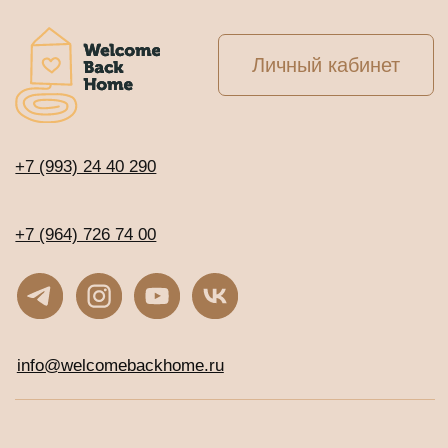
info@welcomebackhome.ru
ЖИВЫЕ МЕРОПРИЯТИЯ
АЛТАЙ - Движение по 5 элементам
Священный обход вокруг Кайласа
Сейшелы. Клубная регата с Игорем и
Наташей Будниковыми
СООБЩЕСТВА
Клуб предпринимателей WBH
Клуб Джаны
ВСЕ ТУРЫ И ОНЛАЙН-ПРОГРАММЫ
Расписание программ и туров
ОНЛАЙН-КУРСЫ С ДОСТУПОМ СРАЗУ