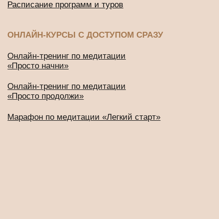
Политика конфиденциальности
2016-2026 © Все права защищены
ИП Будников Игорь Владимирович
ОГРНИП: 318732500002551
ИНН: 730293635750
*Деятельность Meta Platforms Inc. по реализации социальной
сети Instagram запрещена по основаниям, предусмотренным
ФЗ от 25.07.2002 № 114-ФЗ «О противодействии
экстремистской деятельности»