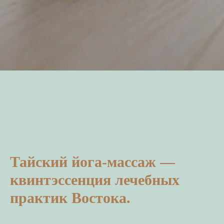
Тайский йога-массаж —
квинтэссенция лечебных
практик Востока.