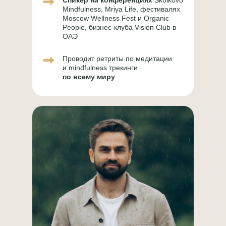
Спикер на конференциях
Skolkovo
Mindfulness, Mriya Life, фестивалях
Moscow Wellness Fest и Organic
+7 (964) 726 74 00
People, бизнес-клуба Vision Club в
ОАЭ
Проводит ретриты по медитации
и mindfulness трекинги
info@welcomebackhome.ru
по всему миру
ЖИВЫЕ МЕРОПРИЯТИЯ
АЛТАЙ - Движение по 5 элементам
Священный обход вокруг Кайласа
Сейшелы. Клубная регата с Игорем и
Наташей Будниковыми
СООБЩЕСТВА
Клуб предпринимателей WBH