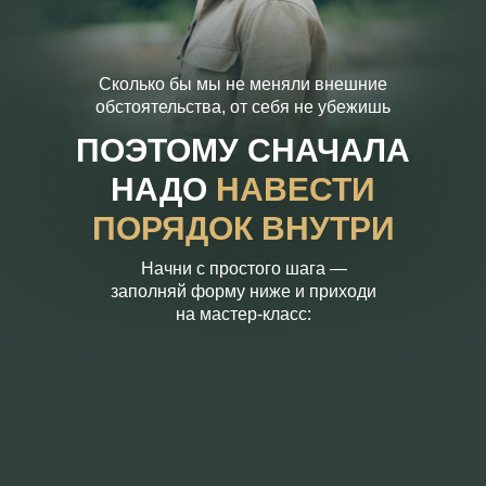
Подушки для медитации и йоги
BUD IN LOVE
Сколько бы мы не меняли внешние
обстоятельства, от себя не убежишь
Публичная оферта
ПОЭТОМУ СНАЧАЛА
Политика конфиденциальности
НАДО
НАВЕСТИ
2016-2026 © Все права защищены
ПОРЯДОК ВНУТРИ
ИП Будников Игорь Владимирович
ОГРНИП: 318732500002551
ИНН: 730293635750
Начни с простого шага —
заполняй форму ниже и приходи
*Деятельность Meta Platforms Inc. по реализации социальной
на мастер-класс:
сети Instagram запрещена по основаниям, предусмотренным
ФЗ от 25.07.2002 № 114-ФЗ «О противодействии
экстремистской деятельности»