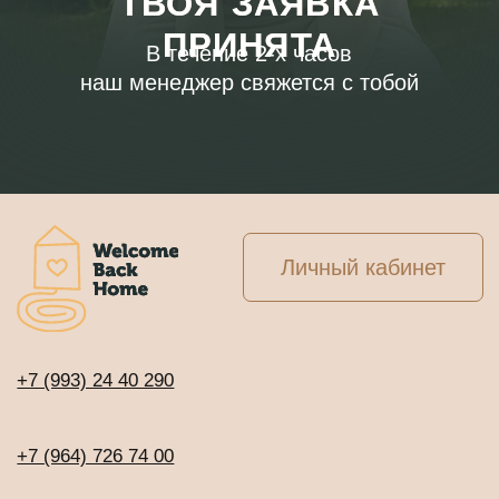
Личный кабинет
+7 (993) 24 40 290
+7 (964) 726 74 00
info@welcomebackhome.ru
ЖИВЫЕ МЕРОПРИЯТИЯ
АЛТАЙ - Движение по 5 элементам
Священный обход вокруг Кайласа
Сейшелы. Клубная регата с Игорем и
Наташей Будниковыми