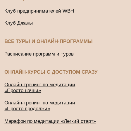
ДРУГИЕ ПРОЕКТЫ
Подушки для медитации и йоги
BUD IN LOVE
Публичная оферта
Политика конфиденциальности
2016-2026 © Все права защищены
ИП Будников Игорь Владимирович
ОГРНИП: 318732500002551
ИНН: 730293635750
*Деятельность Meta Platforms Inc. по реализации социальной
сети Instagram запрещена по основаниям, предусмотренным
ФЗ от 25.07.2002 № 114-ФЗ «О противодействии
экстремистской деятельности»