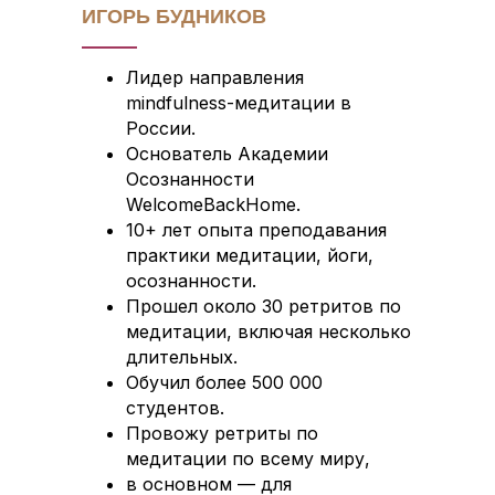
ИГОРЬ БУДНИКОВ
Политика конфиденциальности
2016-2026 © Все права защищены
Лидер направления
ИП Будников Игорь Владимирович
mindfulness-медитации в
ОГРНИП: 318732500002551
ИНН: 730293635750
России.
Основатель Академии
*Деятельность Meta Platforms Inc. по реализации социальной
Осознанности
сети Instagram запрещена по основаниям, предусмотренным
ФЗ от 25.07.2002 № 114-ФЗ «О противодействии
WelcomeBackHome.
экстремистской деятельности»
10+ лет опыта преподавания
практики медитации, йоги,
осознанности.
Прошел около 30 ретритов по
медитации, включая несколько
длительных.
Обучил более 500 000
студентов.
Провожу ретриты по
медитации по всему миру,
в основном — для