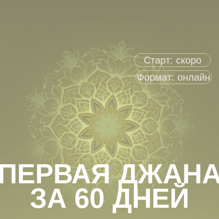
Старт: скоро
Формат: онлайн
ПЕРВАЯ ДЖАНА
ЗА 60 ДНЕЙ
в течение 2-х месяцев ты
будешь строить лучшую
версию своей жизни — без
борьбы, через глубину
внимания и осознанности