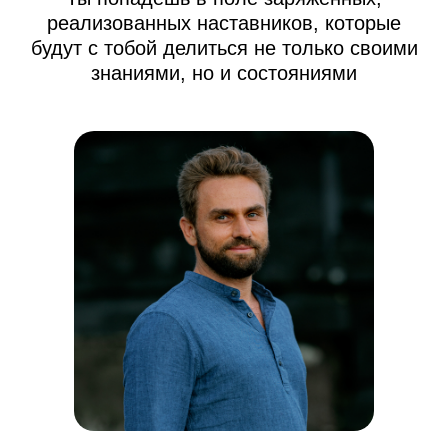
реализованных наставников, которые
Онлайн-тренинг по медитации
«Просто начни»
будут с тобой делиться не только своими
знаниями, но и состояниями
Онлайн-тренинг по медитации
«Просто продолжи»
Марафон по медитации «Легкий старт»
ДРУГИЕ ПРОЕКТЫ
Подушки для медитации и йоги
BUD IN LOVE
Публичная оферта