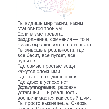
Ты видишь мир таким, каким
становится твой ум.
Если в уме тревога,
раздражение, сомнения — то и
жизнь окрашивается в эти цвета.
Ты живешь в реальности, где
всё бесит, всё пугает, всё
рушится.
Где самые простые вещи
кажутся сложными.
Где ты не находишь покоя.
Где даже в успехе нет
Если ум суетлив, рассеян,
удовлетворения.
уставший — и реальность
воспринимается как серый шум.
Ты просто выживаешь. Сквозь
задачи. Сквозь обязательства.