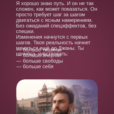
Я хорошо знаю путь. И он не так
сложен, как может показаться. Он
просто требует шаг за шагом
двигаться с ясным намерением.
Без ожиданий спецэффектов, без
спешки.
Изменения начнутся с первых
шагов. Твоя реальность начнет
меняться ещё до Джаны. Ты
— больше тишины
начнёшь чувствовать:
— больше энергии
— больше свободы
— больше себя