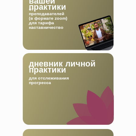
вашей
практики
от
преподавателей
(в формате zoom)
для тарифа
наставничество
дневник личной
практики
для отслеживания
прогресса