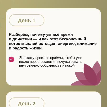
День 3
Соберём всё воедино — и выстроим
простую дорожную карту к состоянию
ясности и устойчивости.
Ты поймёшь, что спокойствие — не редкое
чувство, а навык, который можно
тренировать.
Я покажу, как сделать медитацию
естественной частью жизни,
а не разовым «попробовать».
Практика
В каждом эфире — живая
10−15-минутная медитация.