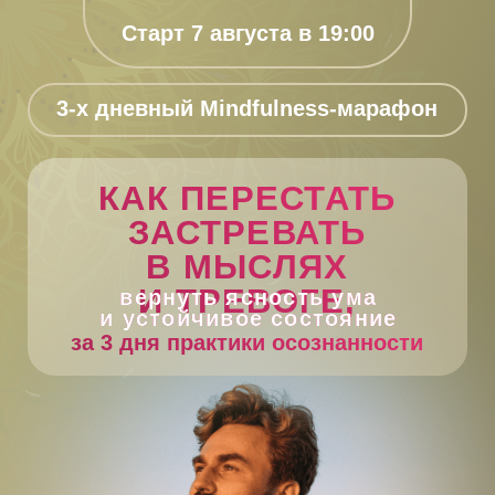
Старт 7 августа в 19:00
3-х дневный Mindfulness-марафон
КАК ПЕРЕСТАТЬ
ЗАСТРЕВАТЬ
В МЫСЛЯХ
И ТРЕВОГЕ,
вернуть ясность ума
и устойчивое состояние
за 3 дня практики осознанности