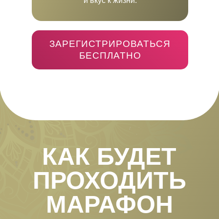
и вкус к жизни.
Разберём, почему ум всё время
в движении — и как этот бесконечный
поток мыслей истощает энергию, внимание
и радость жизни.
ЗАРЕГИСТРИРОВАТЬСЯ
БЕСПЛАТНО
Я покажу простые приёмы, чтобы уже
после первого занятия почувствовать
внутреннюю собранность и покой.
День 2
Поговорим о пяти врагах ума — желаниях,
раздражении, тревоге, апатии и сомнениях.
Ты узнаешь, почему именно они мешают
чувствовать себя спокойно и уверенно
Мы разберём, как мягко очищать
ум и перестать терять силы
на внутреннюю борьбу.